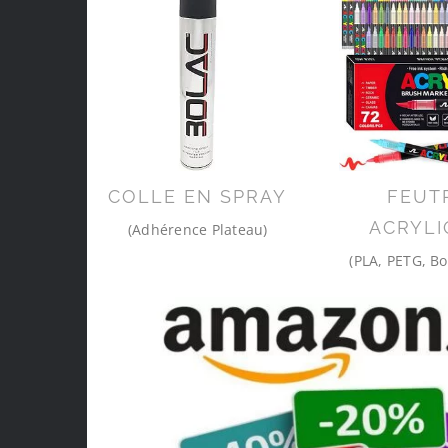
COLLE EN SPRAY
FEUT
ACRYLI
(Adhérence Plateau)
(PLA, PETG, Bo