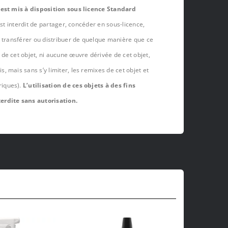
 est mis à disposition sous licence Standard
est interdit de partager, concéder en sous-licence,
, transférer ou distribuer de quelque manière que ce
de cet objet, ni aucune œuvre dérivée de cet objet,
 mais sans s’y limiter, les remixes de cet objet et
riques).
L’utilisation de ces objets à des fins
erdite sans autorisation.