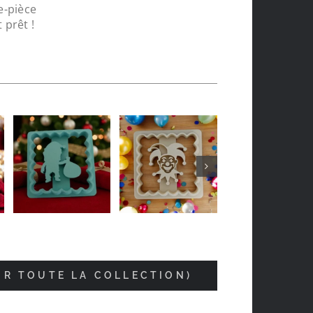
e-pièce
 prêt !
Jean-luc Foucrier
il y a 5 mois
IR TOUTE LA COLLECTION)