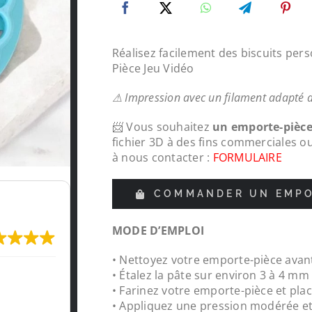
Réalisez facilement des biscuits per
Pièce Jeu Vidéo
⚠ Impression avec un filament adapté 
📨 Vous souhaitez
un emporte-pièc
fichier 3D à des fins commerciales o
à nous contacter :
FORMULAIRE
COMMANDER UN EMPO
MODE D’EMPLOI
• Nettoyez votre emporte-pièce avant
Très content de l'impression, je recomma
• Étalez la pâte sur environ 3 à 4 m
LeMondedu3D
• Farinez votre emporte-pièce et plac
• Appliquez une pression modérée e