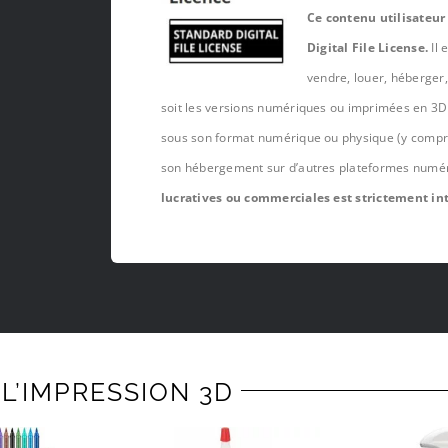
Ce contenu utilisateur
Digital File License.
Il 
vendre, louer, héberger
soit les versions numériques ou imprimées en 3D 
sous son format numérique ou physique (y compris,
son hébergement sur d’autres plateformes numé
lucratives ou commerciales est strictement int
L’IMPRESSION 3D