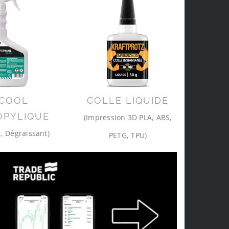
COOL
COLLE LIQUIDE
OPYLIQUE
(Impression 3D PLA, ABS,
, Dégraissant)
PETG, TPU)