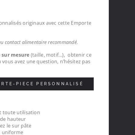
sonnalisés originaux avec cette Emporte
au contact alimentaire recommandé.
e sur mesure
(taille, motif…), obtenir ce
u vous avez une question, n’hésitez pas
RTE-PIECE PERSONNALISÉ
 toute utilisation
nde
Protections chapeaux de poteaux bois s
m de hauteur
pour le tour de ma carrière, top , très c
ez le sur pâte
réalisations
t uniforme