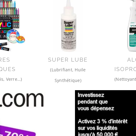
RES
SUPER LUBE
AL
QUES
ISOPR
(Lubrifiant, Huile
is, Verre…)
(Nettoyant
Synthétique)