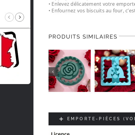
• Enlevez délicatement votre emport
• Enfournez vos biscuits au four, c’est
Intragest Etude
il y a 5 mois
PRODUITS SIMILAIRES
EMPORTE-PIÈCES (VO