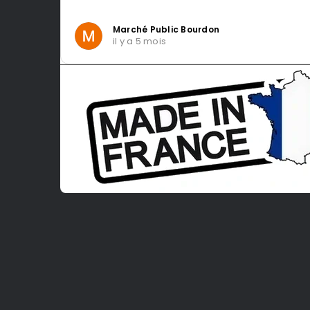
Marché Public Bourdon
il y a 5 mois