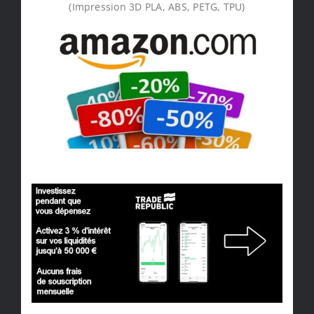
(Impression 3D PLA, ABS, PETG, TPU)