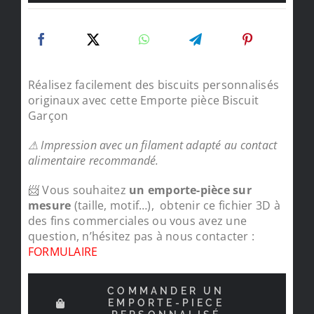
Réalisez facilement des biscuits personnalisés
originaux avec cette Emporte pièce Biscuit
Garçon
⚠ Impression avec un filament adapté au contact
alimentaire recommandé.
📨 Vous souhaitez
un emporte-pièce sur
mesure
(taille, motif…), obtenir ce fichier 3D à
des fins commerciales ou vous avez une
question, n’hésitez pas à nous contacter :
FORMULAIRE
COMMANDER UN
EMPORTE-PIECE