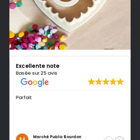
Excellente note
Basée sur 25 avis
Très content de l'impression, je
recommande LeMondedu3D
Intragest Etude