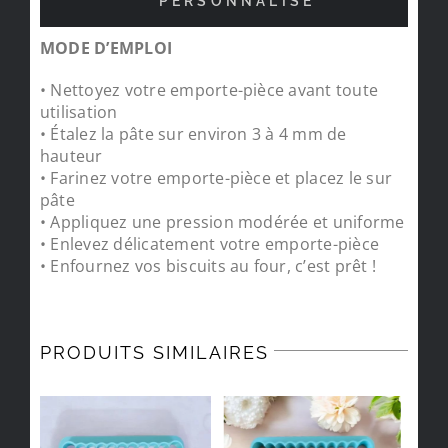
PERSONNALISÉ
MODE D’EMPLOI
• Nettoyez votre emporte-pièce avant toute
utilisation
• Étalez la pâte sur environ 3 à 4 mm de
hauteur
• Farinez votre emporte-pièce et placez le sur
pâte
• Appliquez une pression modérée et uniforme
• Enlevez délicatement votre emporte-pièce
• Enfournez vos biscuits au four, c’est prêt !
PRODUITS SIMILAIRES