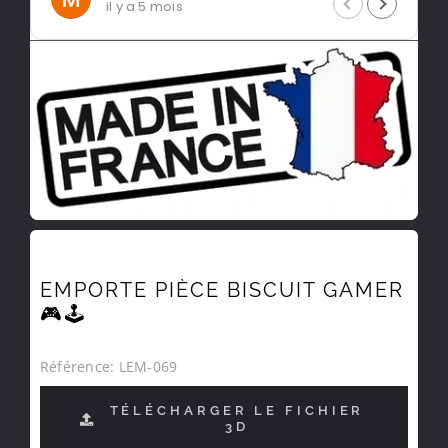
il y a 5 mois
EMPORTE PIÈCE BISCUIT GAMER
🎮🕹️
Référence:
LEM-069
TÉLÉCHARGER LE FICHIER
3D