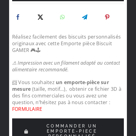
Réalisez facilement des biscuits personnalisés
originaux avec cette Emporte pièce Biscuit
GAMER 🎮🕹️
⚠ Impression avec un filament adapté au contact
alimentaire recommandé.
📨 Vous souhaitez
un emporte-pièce sur
mesure
(taille, motif…), obtenir ce fichier 3D à
des fins commerciales ou vous avez une
question, n’hésitez pas à nous contacter :
FORMULAIRE
COMMANDER UN
EMPORTE-PIECE