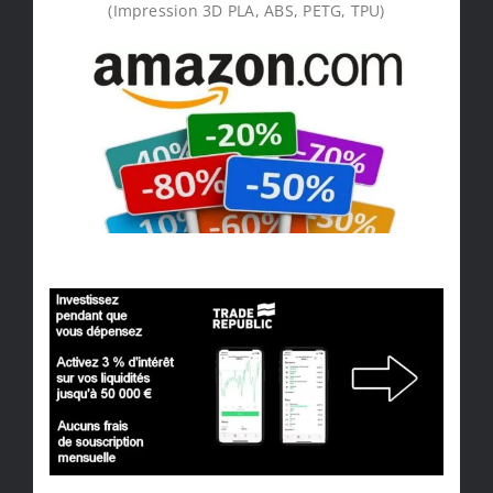
(Impression 3D PLA, ABS, PETG, TPU)