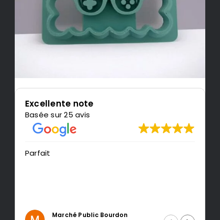
Excellente note
Basée sur 25 avis
Très content de l'impression, je
recommande LeMondedu3D
n
Intragest Etude