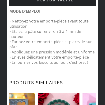
PERSONNALISÉ
MODE D’EMPLOI
• Nettoyez votre emporte-pièce avant toute
utilisation
• Étalez la pâte sur environ 3 à 4 mm de
hauteur
• Farinez votre emporte-pièce et placez le sur
pâte
• Appliquez une pression modérée et uniforme
• Enlevez délicatement votre emporte-pièce
• Enfournez vos biscuits au four, c’est prêt !
PRODUITS SIMILAIRES