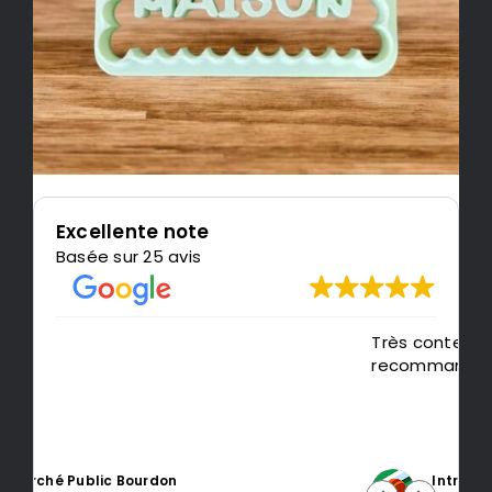
Excellente note
Basée sur 25 avis
Très content de l'impression, je
P
recommande LeMondedu3D
m
t
Intragest Etude