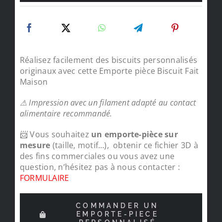
Réalisez facilement des biscuits personnalisés
originaux avec cette Emporte pièce Biscuit Fait
Maison
⚠ Impression avec un filament adapté au contact
alimentaire recommandé.
📨 Vous souhaitez
un emporte-pièce sur
mesure
(taille, motif…), obtenir ce fichier 3D à
des fins commerciales ou vous avez une
question, n’hésitez pas à nous contacter :
FORMULAIRE
COMMANDER UN
EMPORTE-PIECE