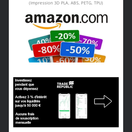
(Impression 3D PLA, ABS, PETG, TPU)