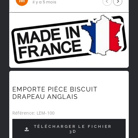
il y a 5 mois
il y a 5 
EMPORTE PIÈCE BISCUIT
DRAPEAU ANGLAIS
Référence:
LEM-100
TÉLÉCHARGER LE FICHIER
3D