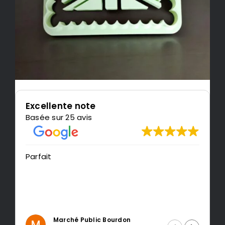
Excellente note
Basée sur 25 avis
t
Très content d
recommande 
Marché Public Bourdon
Intrage