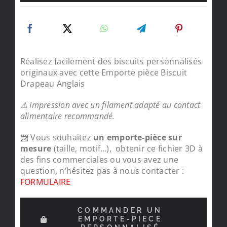
Réalisez facilement des biscuits personnalisés
originaux avec cette Emporte pièce Biscuit
Drapeau Anglais
⚠ Impression avec un filament adapté au contact
alimentaire recommandé.
📨 Vous souhaitez
un emporte-pièce sur
mesure
(taille, motif…), obtenir ce fichier 3D à
des fins commerciales ou vous avez une
question, n’hésitez pas à nous contacter :
FORMULAIRE
COMMANDER UN
EMPORTE-PIECE