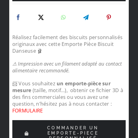
Réalisez facilement des biscuits personnalisés
originaux avec cette Emporte Pièce Biscuit
Danseuse 🩰
⚠ Impression avec un filament adapté au contact
alimentaire recommandé.
📨 Vous souhaitez
un emporte-pièce sur
mesure
(taille, motif…), obtenir ce fichier 3D à
des fins commerciales ou vous avez une
question, n’hésitez pas à nous contacter :
FORMULAIRE
COMMANDER UN
EMPORTE-PIECE