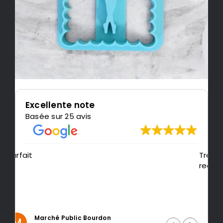
Excellente note
Basée sur 25 avis
Très content de l'impression, je
recommande LeMondedu3D
Intragest Etude