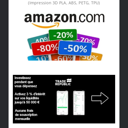
(Impression 3D PLA, ABS, PETG, TPU)