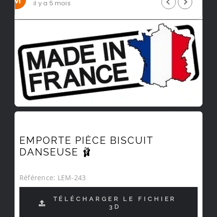
il y a 5 mois
EMPORTE PIÈCE BISCUIT
DANSEUSE 🩰
Référence:
LEM-243
TÉLÉCHARGER LE FICHIER
3D