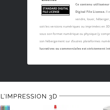
Ce contenu utilisateur
Digital File License.
Il 
vendre, louer, héberger
soit les versions numériques ou imprimées en 3D 
sous son format numérique ou physique (y compris,
son hébergement sur d’autres plateformes numé
lucratives ou commerciales est strictement int
L’IMPRESSION 3D