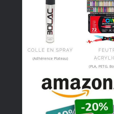
COLLE EN SPRAY
FEUT
ACRYLI
(Adhérence Plateau)
(PLA, PETG, Bo