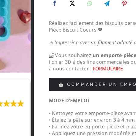
Réalisez facilement des biscuits per
Pièce Biscuit Coeurs 💖
⚠ Impression avec un filament adapté 
📨 Vous souhaitez
un emporte-pièc
fichier 3D à des fins commerciales o
à nous contacter :
FORMULAIRE
COMMANDER UN EMPO
MODE D’EMPLOI
• Nettoyez votre emporte-pièce avant
Très content de l'impression, je recomma
• Étalez la pâte sur environ 3 à 4 m
LeMondedu3D
• Farinez votre emporte-pièce et plac
• Appliquez une pression modérée e