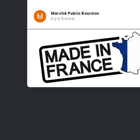
Marché Public Bourdon
il y a 5 mois