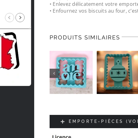
• Enlevez délicatement votre emport
• Enfournez vos biscuits au four, c’est
Intragest Etude
il y a 5 mois
PRODUITS SIMILAIRES
EMPORTE-PIÈCES (VO