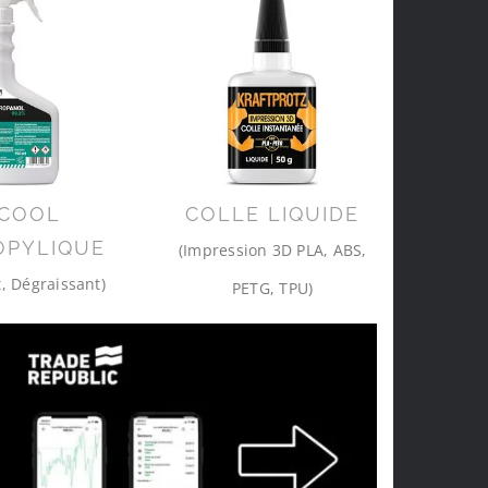
COOL
COLLE LIQUIDE
OPYLIQUE
(Impression 3D PLA, ABS,
, Dégraissant)
PETG, TPU)