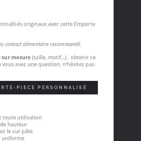
sonnalisés originaux avec cette Emporte
au contact alimentaire recommandé.
e sur mesure
(taille, motif…), obtenir ce
u vous avez une question, n’hésitez pas
RTE-PIECE PERSONNALISÉ
 toute utilisation
nde
Protections chapeaux de poteaux bois s
m de hauteur
pour le tour de ma carrière, top , très c
ez le sur pâte
réalisations
t uniforme