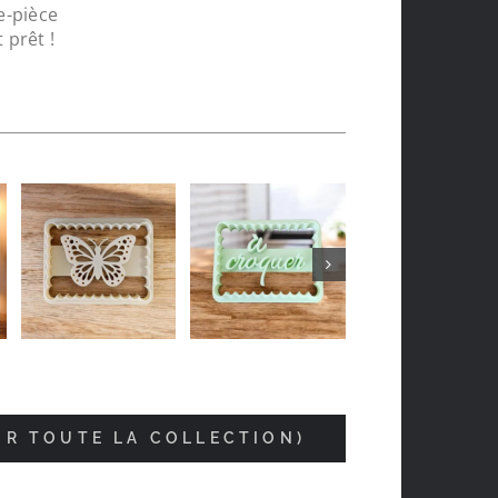
e-pièce
 prêt !
Jean-luc Foucrier
il y a 5 mois
IR TOUTE LA COLLECTION)