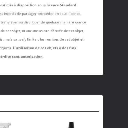
 est mis à disposition sous licence Standard
est interdit de partager, concéder en sous-licence,
, transférer ou distribuer de quelque manière que ce
de cet objet, ni aucune œuvre dérivée de cet objet,
 mais sans s’y limiter, les remixes de cet objet et
riques).
L’utilisation de ces objets à des fins
erdite sans autorisation.