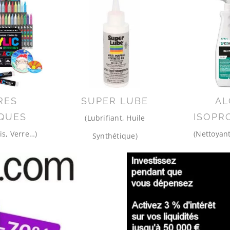
RES
SUPER LUBE
AL
QUES
ISOPR
(Lubrifiant, Huile
is, Verre…)
(Nettoyant
Synthétique)