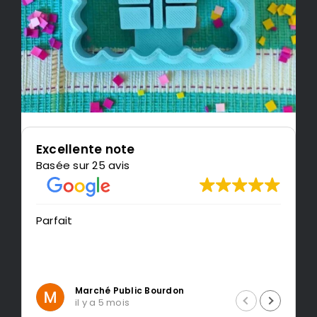
Excellente note
Basée sur 25 avis
Parfait
T
r
Marché Public Bourdon
il y a 5 mois