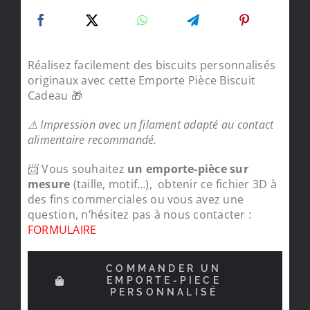
Réalisez facilement des biscuits personnalisés
originaux avec cette Emporte Pièce Biscuit
Cadeau 🎁
⚠ Impression avec un filament adapté au contact
alimentaire recommandé.
📨 Vous souhaitez
un emporte-pièce sur
mesure
(taille, motif…), obtenir ce fichier 3D à
des fins commerciales ou vous avez une
question, n’hésitez pas à nous contacter :
FORMULAIRE
COMMANDER UN
EMPORTE-PIECE
PERSONNALISÉ