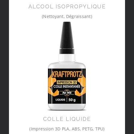
ALCOOL ISOPROPYLIQUE
(Nettoyant, Dégraissant)
COLLE LIQUIDE
(Impression 3D PLA, ABS, PETG, TPU)