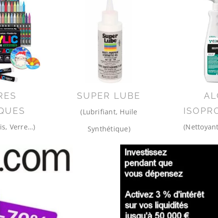
RES
SUPER LUBE
AL
QUES
ISOPR
(Lubrifiant, Huile
is, Verre…)
(Nettoyant
Synthétique)