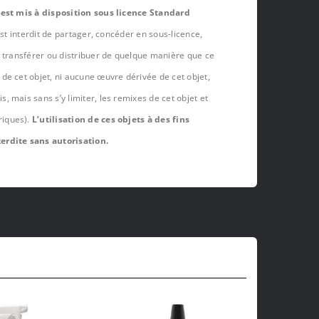
 est mis à disposition sous licence Standard
est interdit de partager, concéder en sous-licence,
, transférer ou distribuer de quelque manière que ce
de cet objet, ni aucune œuvre dérivée de cet objet,
 mais sans s’y limiter, les remixes de cet objet et
riques).
L’utilisation de ces objets à des fins
erdite sans autorisation.