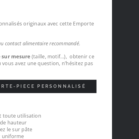
sonnalisés originaux avec cette Emporte
au contact alimentaire recommandé.
e sur mesure
(taille, motif…), obtenir ce
u vous avez une question, n’hésitez pas
RTE-PIECE PERSONNALISÉ
 toute utilisation
Protections chapeaux de poteaux bois sur mesur
m de hauteur
pour le tour de ma carrière, top , très content de
ez le sur pâte
réalisations
t uniforme