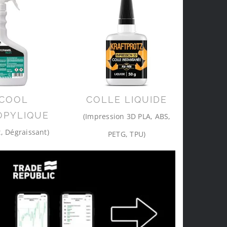
COOL
COLLE LIQUIDE
OPYLIQUE
(Impression 3D PLA, ABS,
, Dégraissant)
PETG, TPU)