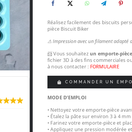
Réalisez facilement des biscuits per
pièce Biscuit Biker
⚠ Impression avec un filament adapté 
📨 Vous souhaitez
un emporte-pièc
fichier 3D à des fins commerciales o
à nous contacter :
FORMULAIRE
COMMANDER UN EMPO
MODE D’EMPLOI
• Nettoyez votre emporte-pièce avant
Très content de l'impression, je recommande
• Étalez la pâte sur environ 3 à 4 m
LeMondedu3D
• Farinez votre emporte-pièce et plac
• Appliquez une pression modérée e