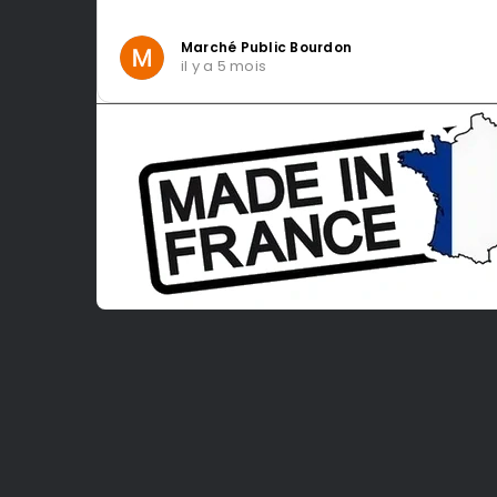
Marché Public Bourdon
il y a 5 mois