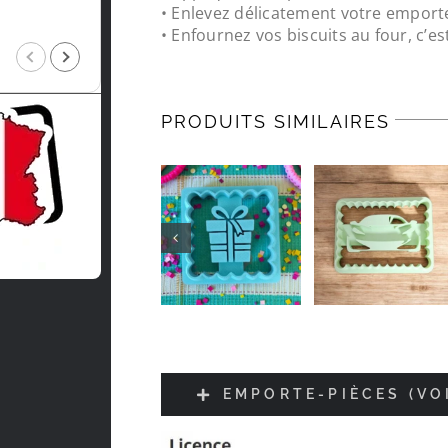
• Enlevez délicatement votre emport
• Enfournez vos biscuits au four, c’est
Intragest Etude
il y a 5 mois
PRODUITS SIMILAIRES
EMPORTE-PIÈCES (VO