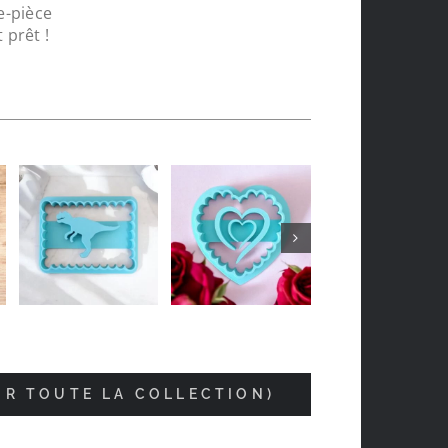
e-pièce
 prêt !
Jean-luc Foucrier
il y a 5 mois
IR TOUTE LA COLLECTION)