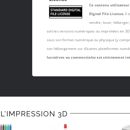
Ce contenu utilisateur
Digital File License.
Il 
vendre, louer, héberger
soit les versions numériques ou imprimées en 3D 
sous son format numérique ou physique (y compris,
son hébergement sur d’autres plateformes numé
lucratives ou commerciales est strictement int
L’IMPRESSION 3D