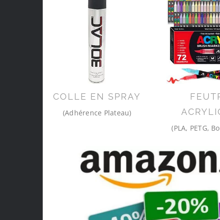
COLLE EN SPRAY
FEUT
ACRYLI
(Adhérence Plateau)
(PLA, PETG, Bo