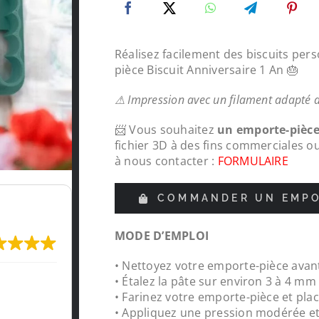
Réalisez facilement des biscuits per
pièce Biscuit Anniversaire 1 An 🎂
⚠ Impression avec un filament adapté 
📨 Vous souhaitez
un emporte-pièc
fichier 3D à des fins commerciales o
à nous contacter :
FORMULAIRE
COMMANDER UN EMPO
MODE D’EMPLOI
• Nettoyez votre emporte-pièce avant
recommande
Protections chapeaux de poteaux
• Étalez la pâte sur environ 3 à 4 m
pour le tour de ma carrière, top ,
• Farinez votre emporte-pièce et plac
réalisations
• Appliquez une pression modérée e