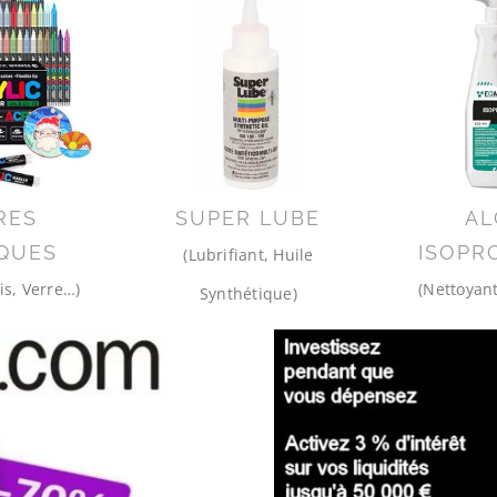
RES
SUPER LUBE
AL
QUES
ISOPR
(Lubrifiant, Huile
is, Verre…)
(Nettoyant
Synthétique)