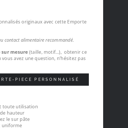
sonnalisés originaux avec cette Emporte
au contact alimentaire recommandé.
e sur mesure
(taille, motif…), obtenir ce
u vous avez une question, n’hésitez pas
RTE-PIECE PERSONNALISÉ
 toute utilisation
 bois sur mesures
Je suis très satisfait de ma c
m de hauteur
 très content des
recommande Le Monde du 3D.
ez le sur pâte
t uniforme