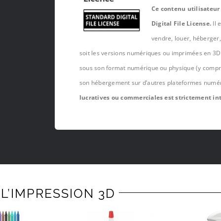
Ce contenu utilisateur
Digital File License.
Il 
vendre, louer, héberger
soit les versions numériques ou imprimées en 3D 
sous son format numérique ou physique (y compris,
son hébergement sur d’autres plateformes numé
lucratives ou commerciales est strictement int
L’IMPRESSION 3D