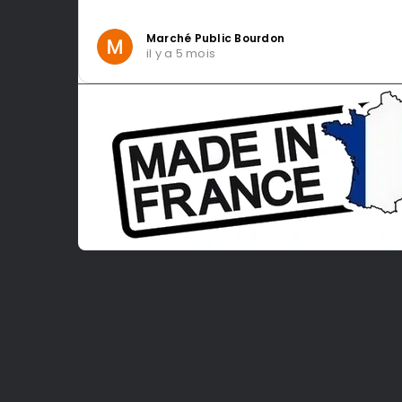
Intragest Etude
il y a 5 mois