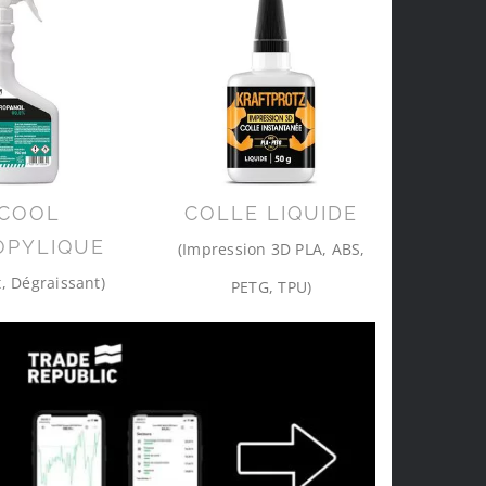
COOL
COLLE LIQUIDE
OPYLIQUE
(Impression 3D PLA, ABS,
, Dégraissant)
PETG, TPU)