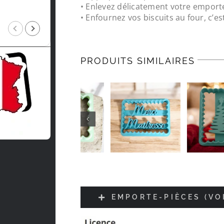
• Enlevez délicatement votre emport
• Enfournez vos biscuits au four, c’est
Jean-luc Foucrier
il y a 5 mois
PRODUITS SIMILAIRES
EMPORTE-PIÈCES (VO