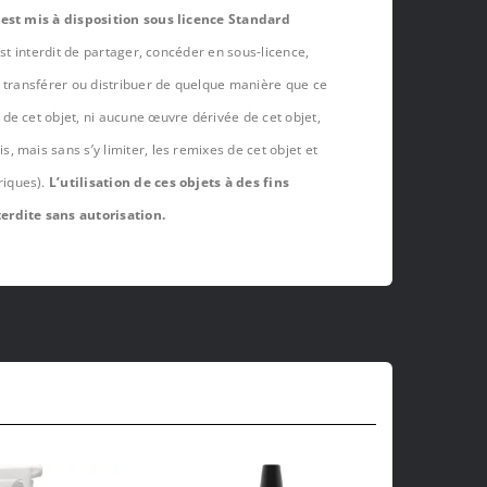
 est mis à disposition sous licence Standard
est interdit de partager, concéder en sous-licence,
, transférer ou distribuer de quelque manière que ce
de cet objet, ni aucune œuvre dérivée de cet objet,
 mais sans s’y limiter, les remixes de cet objet et
riques).
L’utilisation de ces objets à des fins
erdite sans autorisation.