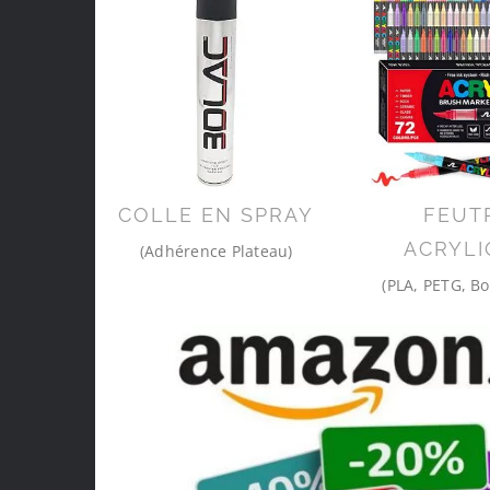
COLLE EN SPRAY
FEUT
ACRYLI
(Adhérence Plateau)
(PLA, PETG, Bo