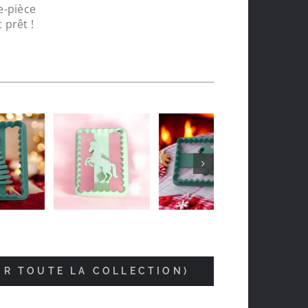
e-pièce
 prêt !
Vincent Joly
il y a 5 mois
IR TOUTE LA COLLECTION)