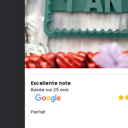
Excellente note
Basée sur 25 avis
Très content de l'impression, je 
LeMondedu3D