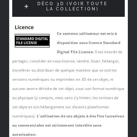
DÉCO 3D (VOIR TOUTE
LA COLLECTION)
Ce contenu utilisateur est mis à
disposition sous licence Standard
Digital File License.
Il est interdit de
partager, concéder en sous-licence, vendre, louer, héberger,
transférer ou distribuer de quelque manière que ce soit les
versions numériques ou imprimées en 3D de cet objet, ni
aucune œuvre dérivée de cet objet, sous son format numérique
ou physique (y compris, mais sans s’y limiter, les remixes de
cet objet et son hébergement sur d’autres plateformes
numériques).
L’utilisation de ces objets à des fins lucratives
ou commerciales est strictement interdite sans
autorisation.