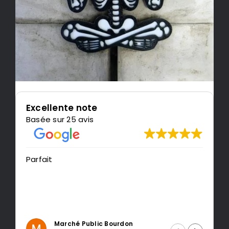
Excellente note
Basée sur 25 avis
Très content de l'impression, je
recommande LeMondedu3D
Intragest Etude