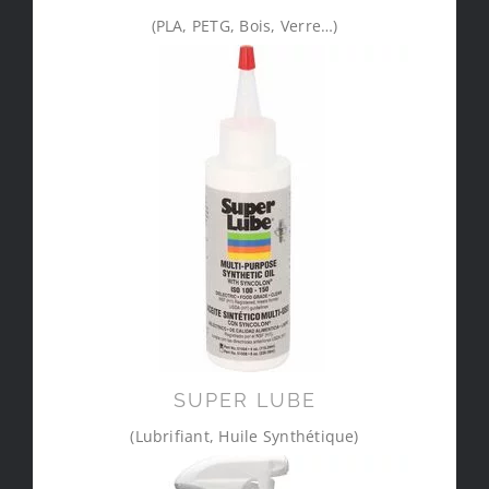
(PLA, PETG, Bois, Verre…)
SUPER LUBE
(Lubrifiant, Huile Synthétique)