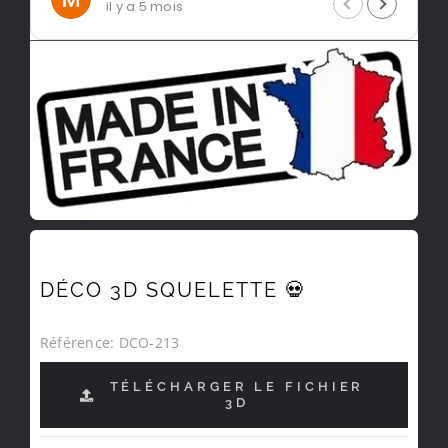
il y a 5 mois
DÉCO 3D SQUELETTE 💀
Référence:
DCO-213
TÉLÉCHARGER LE FICHIER
3D