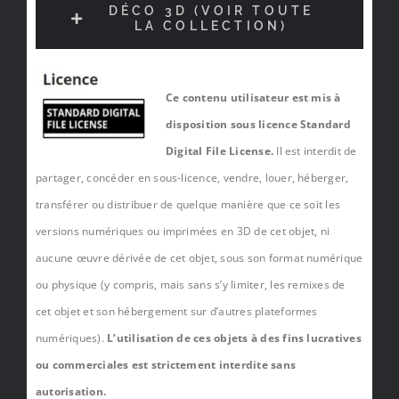
DÉCO 3D (VOIR TOUTE
LA COLLECTION)
Ce contenu utilisateur est mis à
disposition sous licence Standard
Digital File License.
Il est interdit de
partager, concéder en sous-licence, vendre, louer, héberger,
transférer ou distribuer de quelque manière que ce soit les
versions numériques ou imprimées en 3D de cet objet, ni
aucune œuvre dérivée de cet objet, sous son format numérique
ou physique (y compris, mais sans s’y limiter, les remixes de
cet objet et son hébergement sur d’autres plateformes
numériques).
L’utilisation de ces objets à des fins lucratives
ou commerciales est strictement interdite sans
autorisation.