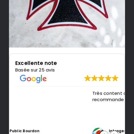
Excellente note
Basée sur 25 avis
Très content de l'impression, je
P
recommande LeMondedu3D
m
t
Intragest Etude