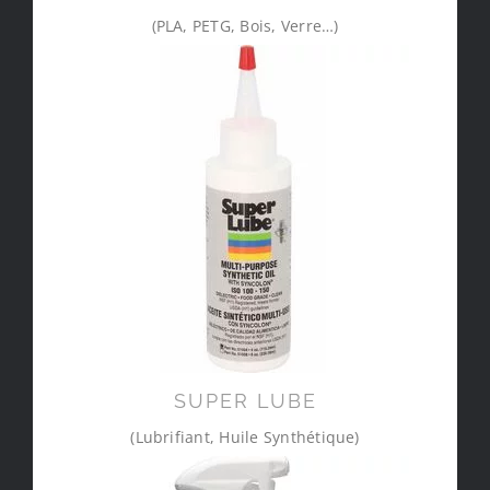
(PLA, PETG, Bois, Verre…)
SUPER LUBE
(Lubrifiant, Huile Synthétique)