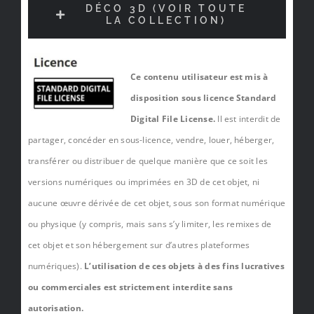
DÉCO 3D (VOIR TOUTE
LA COLLECTION)
Ce contenu utilisateur est mis à
disposition sous licence Standard
Digital File License.
Il est interdit de
partager, concéder en sous-licence, vendre, louer, héberger,
transférer ou distribuer de quelque manière que ce soit les
versions numériques ou imprimées en 3D de cet objet, ni
aucune œuvre dérivée de cet objet, sous son format numérique
ou physique (y compris, mais sans s’y limiter, les remixes de
cet objet et son hébergement sur d’autres plateformes
numériques).
L’utilisation de ces objets à des fins lucratives
ou commerciales est strictement interdite sans
autorisation.