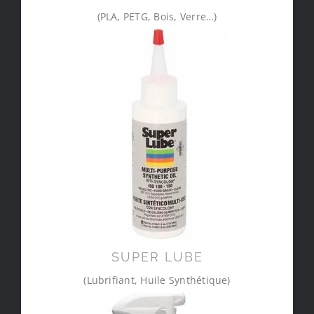
(PLA, PETG, Bois, Verre…)
SUPER LUBE
(Lubrifiant, Huile Synthétique)