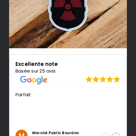
Excellente note
Basée sur 25 avis
it
Très content 
recommande
Marché Public Bourdon
Intrag