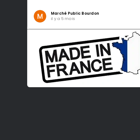
Marché Public Bourdon
il y a 5 mois