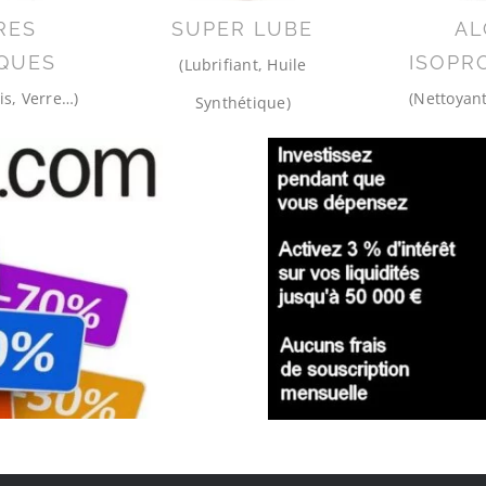
RES
SUPER LUBE
AL
QUES
ISOPR
(Lubrifiant, Huile
is, Verre…)
(Nettoyant
Synthétique)