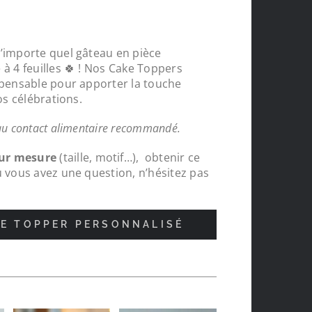
n’importe quel gâteau en pièce
à 4 feuilles 🍀 ! Nos Cake Toppers
spensable pour apporter la touche
os célébrations.
au contact alimentaire recommandé.
sur mesure
(taille, motif…), obtenir ce
u vous avez une question, n’hésitez pas
E TOPPER PERSONNALISÉ
nde
Protections chapeaux de poteaux bois s
pour le tour de ma carrière, top , très c
réalisations