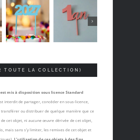
Jean-luc Foucrier
il y a 5 mois
R TOUTE LA COLLECTION)
 est mis à disposition sous licence Standard
est interdit de partager, concéder en sous-licence,
, transférer ou distribuer de quelque manière que ce
de cet objet, ni aucune œuvre dérivée de cet objet,
 mais sans s’y limiter, les remixes de cet objet et
riques).
L’utilisation de ces objets à des fins