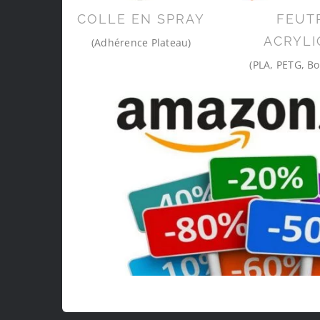
COLLE EN SPRAY
FEUT
ACRYLI
(Adhérence Plateau)
(PLA, PETG, Bo