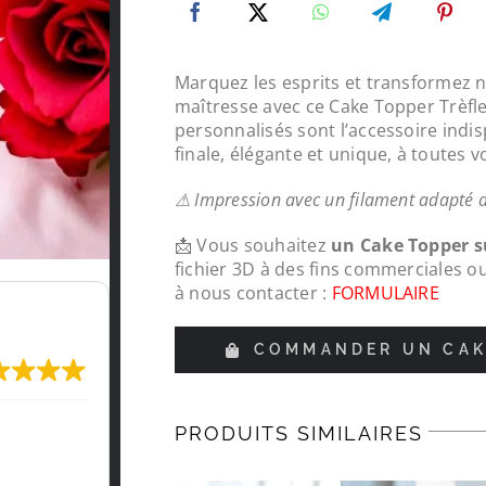
Marquez les esprits et transformez 
maîtresse avec ce Cake Topper Trèfle 
personnalisés sont l’accessoire indi
finale, élégante et unique, à toutes v
⚠ Impression avec un filament adapté 
📩 Vous souhaitez
un Cake Topper 
fichier 3D à des fins commerciales o
à nous contacter :
FORMULAIRE
COMMANDER UN CAK
Très content de l'impression, je recomma
PRODUITS SIMILAIRES
LeMondedu3D