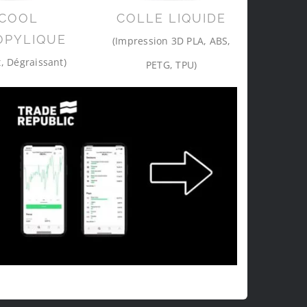
COOL
COLLE LIQUIDE
OPYLIQUE
(Impression 3D PLA, ABS,
, Dégraissant)
PETG, TPU)