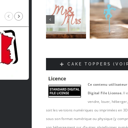
Intragest Etude
il y a 5 mois
CAKE TOPPERS (VOI
Ce contenu utilisateur
Digital File License.
Il 
vendre, louer, héberger
soit les versions numériques ou imprimées en 3D 
sous son format numérique ou physique (y compris,
son hébergement sur d’autres plateformes numé