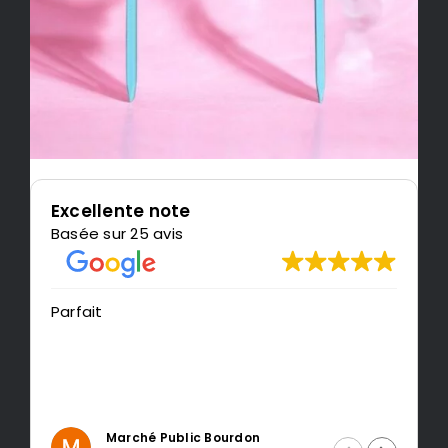
Excellente note
Basée sur 25 avis
Très content de l'impression, je
recommande LeMondedu3D
Intragest Etude