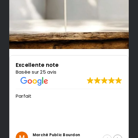
Excellente note
Basée sur 25 avis
Très content de l'impression
recommande LeMondedu3
 Bourdon
Intragest Etude