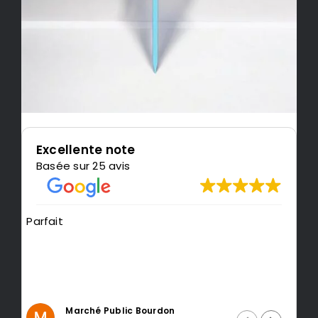
Excellente note
Basée sur 25 avis
Très content de l'impression, je
recommande LeMondedu3D
Intragest Etude