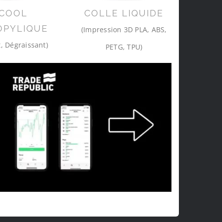
COOL
COLLE LIQUIDE
OPYLIQUE
(Impression 3D PLA, ABS,
, Dégraissant)
PETG, TPU)