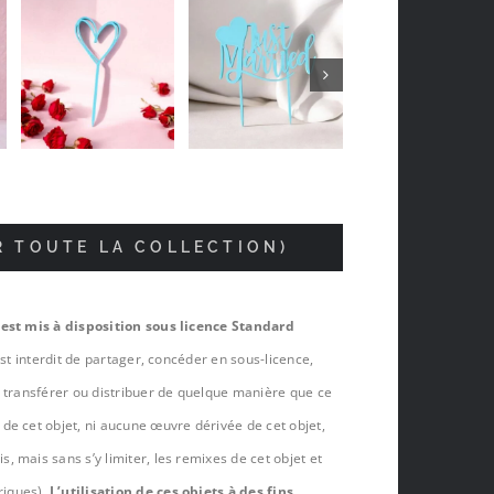
Jean-luc Foucrier
il y a 5 mois
R TOUTE LA COLLECTION)
 est mis à disposition sous licence Standard
est interdit de partager, concéder en sous-licence,
, transférer ou distribuer de quelque manière que ce
de cet objet, ni aucune œuvre dérivée de cet objet,
 mais sans s’y limiter, les remixes de cet objet et
riques).
L’utilisation de ces objets à des fins