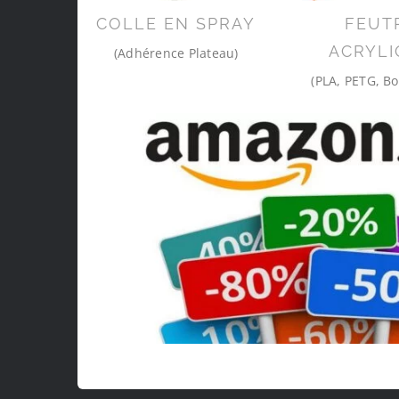
COLLE EN SPRAY
FEUT
ACRYLI
(Adhérence Plateau)
(PLA, PETG, Bo