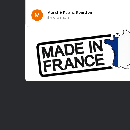
Marché Public Bourdon
il y a 5 mois