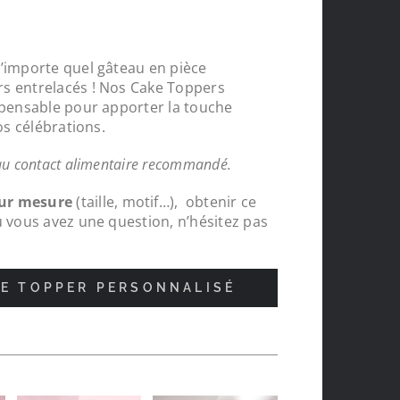
n’importe quel gâteau en pièce
s entrelacés ! Nos Cake Toppers
spensable pour apporter la touche
os célébrations.
au contact alimentaire recommandé.
sur mesure
(taille, motif…), obtenir ce
u vous avez une question, n’hésitez pas
E TOPPER PERSONNALISÉ
nde
Protections chapeaux de poteaux bois s
pour le tour de ma carrière, top , très c
réalisations