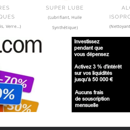
RES
SUPER LUBE
AL
QUES
ISOPR
(Lubrifiant, Huile
is, Verre…)
(Nettoyant
Synthétique)