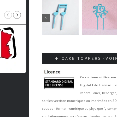
Intragest Etude
il y a 5 mois
CAKE TOPPERS (VOI
Ce contenu utilisateur
Digital File License.
Il 
vendre, louer, héberger
soit les versions numériques ou imprimées en 3D 
sous son format numérique ou physique (y compris,
son hébergement sur d’autres plateformes numé