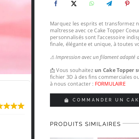
Marquez les esprits et transformez 
maîtresse avec ce Cake Topper Coeur
personnalisés sont l’accessoire indi
finale, élégante et unique, à toutes v
⚠ Impression avec un filament adapté 
📩 Vous souhaitez
un Cake Topper 
fichier 3D à des fins commerciales o
à nous contacter :
FORMULAIRE
COMMANDER UN CAK
Très content de l'impression, je recomma
PRODUITS SIMILAIRES
LeMondedu3D