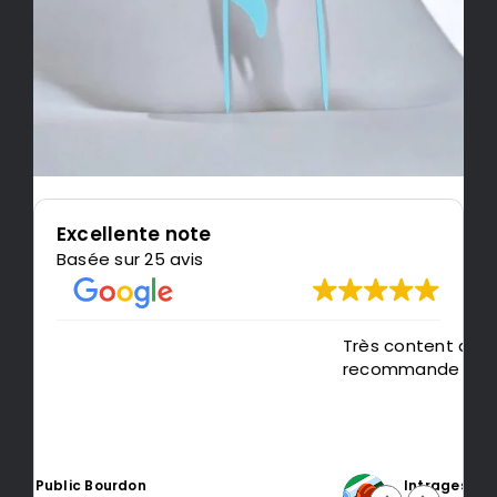
Excellente note
Basée sur 25 avis
Très content de l'impression, je
P
recommande LeMondedu3D
m
t
Intragest Etude