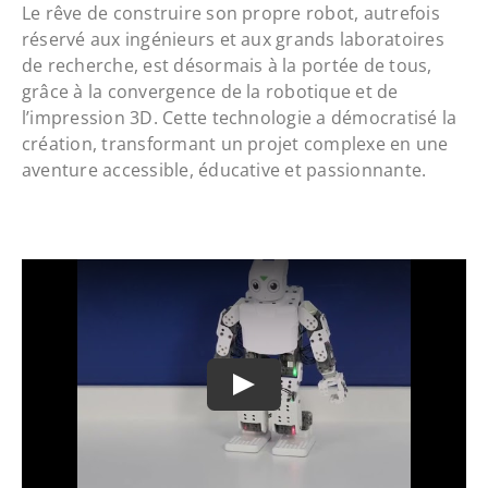
Le rêve de construire son propre robot, autrefois
réservé aux ingénieurs et aux grands laboratoires
de recherche, est désormais à la portée de tous,
grâce à la convergence de la robotique et de
l’impression 3D. Cette technologie a démocratisé la
création, transformant un projet complexe en une
aventure accessible, éducative et passionnante.