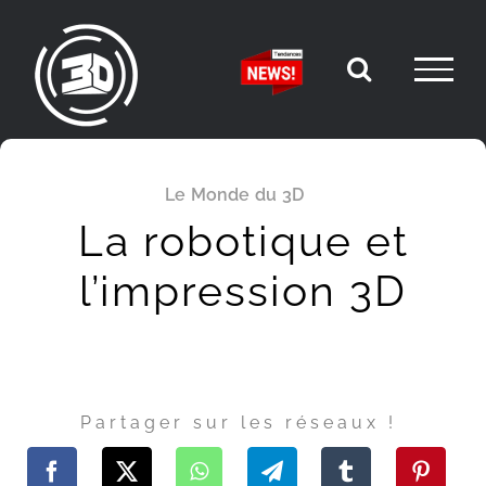
Passer
au
contenu
Le Monde du 3D
La robotique et
l’impression 3D
Partager sur les réseaux !