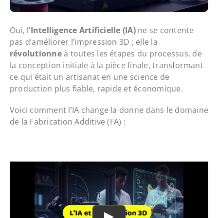
Oui, l’
Intelligence Artificielle (IA)
ne se contente
pas d’améliorer l’impression 3D ; elle la
révolutionne
à toutes les étapes du processus, de
la conception initiale à la pièce finale, transformant
ce qui était un artisanat en une science de
production plus fiable, rapide et économique.
Voici comment l’IA change la donne dans le domaine
de la Fabrication Additive (FA) :