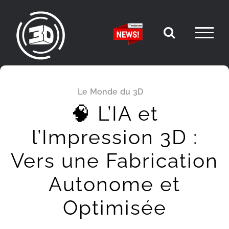
Passer
au
contenu
Le Monde du 3D
🧠 L’IA et
l’Impression 3D :
Vers une Fabrication
Autonome et
Optimisée