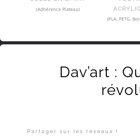
ACRYLI
(Adhérence Plateau)
(PLA, PETG, Boi
Dav’art : Q
révol
Partager sur les réseaux !