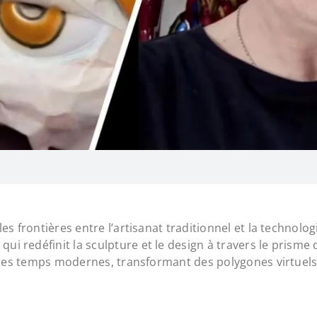
es frontières entre l’artisanat traditionnel et la technolo
 qui redéfinit la sculpture et le design à travers le prisme
r des temps modernes, transformant des polygones virtuels 