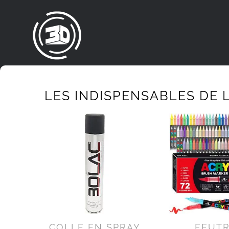
Passer
au
contenu
LES INDISPENSABLES DE L
COLLE EN SPRAY
FEUT