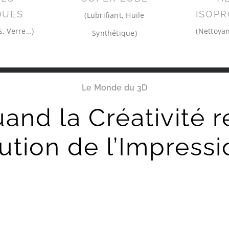
QUES
ISOPR
(Lubrifiant, Huile
s, Verre…)
(Nettoyan
Synthétique)
Le Monde du 3D
uand la Créativité 
ution de l’Impress