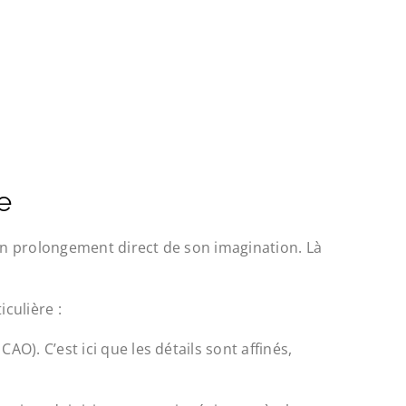
e
un prolongement direct de son imagination. Là
culière :
AO). C’est ici que les détails sont affinés,