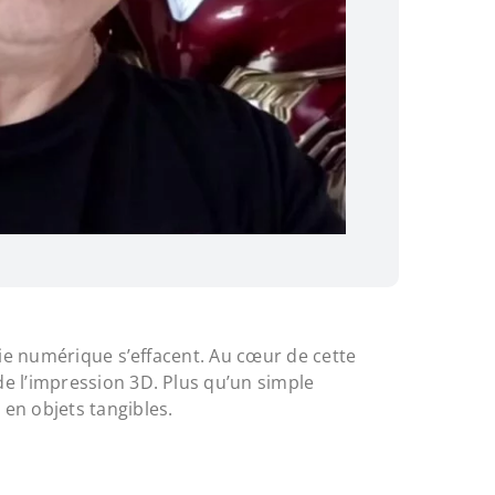
gie numérique s’effacent. Au cœur de cette
 de l’impression 3D. Plus qu’un simple
en objets tangibles.