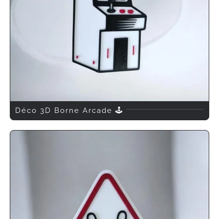
Déco 3D Borne Arcade 🕹️