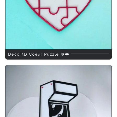
Déco 3D Coeur Puzzle 🧩❤️