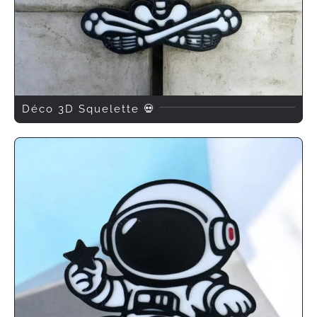
Déco 3D Squelette 💀