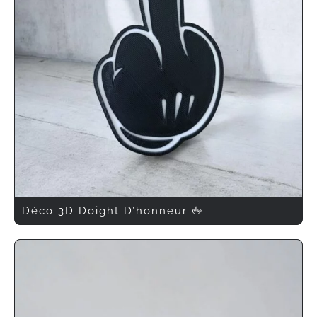
Déco 3D Doight D’honneur 🖕