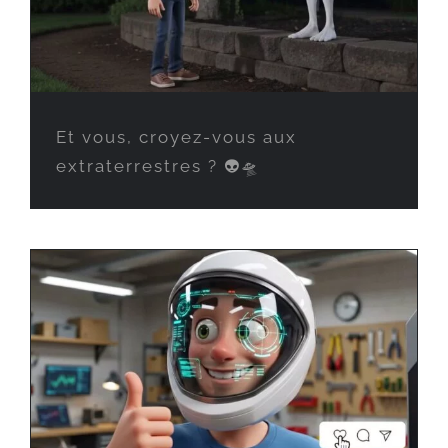
Et vous, croyez-vous aux
extraterrestres ? 👽🛸