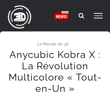
Passer
au
contenu
Le Monde du 3D
Anycubic Kobra X :
La Révolution
Multicolore « Tout-
en-Un »